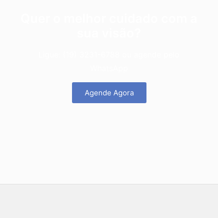
Quer o melhor cuidado com a
sua visão?
Ligue: (19) 3231-6788 ou agende pelo
WhatsApp
Agende Agora