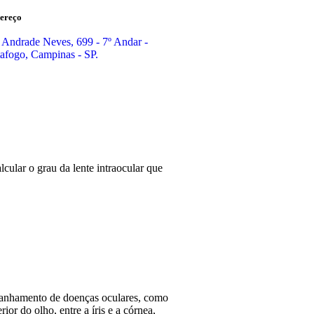
ereço
 Andrade Neves, 699 - 7º Andar -
afogo, Campinas - SP.
cular o grau da lente intraocular que
panhamento de doenças oculares, como
or do olho, entre a íris e a córnea,