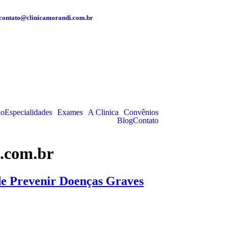
contato@clinicamorandi.com.br
io
Especialidades
Exames
A Clinica
Convênios
Blog
Contato
.com.br
e Prevenir Doenças Graves