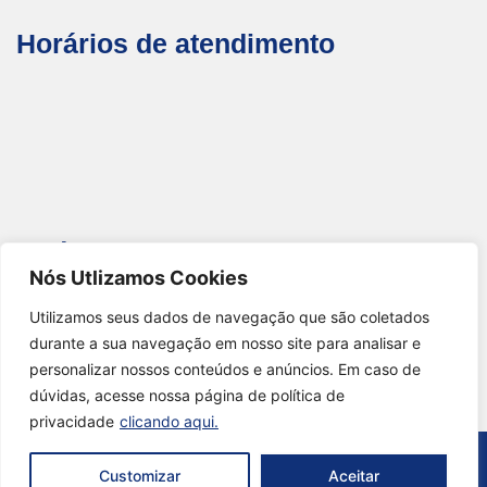
Horários de atendimento
Endereço
Nós Utlizamos Cookies
Av. Andrade Neves, 699 - 7º Andar - Botafogo,
Utilizamos seus dados de navegação que são coletados
durante a sua navegação em nosso site para analisar e
Campinas - SP.
personalizar nossos conteúdos e anúncios. Em caso de
dúvidas, acesse nossa página de política de
privacidade
clicando aqui.
Customizar
Aceitar