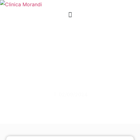
Leia agora:
Quem é um Bom
Candidato para
Cirurgia Refrativa?
02/09/2024