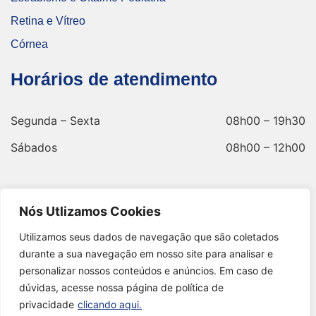
Retina e Vítreo
Córnea
Horários de atendimento
Segunda – Sexta
08h00 – 19h30
Sábados
08h00 – 12h00
Nós Utlizamos Cookies
Endereço
Utilizamos seus dados de navegação que são coletados
durante a sua navegação em nosso site para analisar e
Av. Andrade Neves, 699 - 7º Andar - Botafogo,
personalizar nossos conteúdos e anúncios. Em caso de
Campinas - SP.
dúvidas, acesse nossa página de política de
privacidade
clicando aqui.