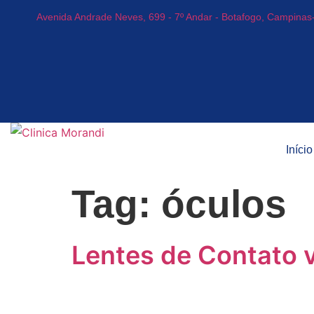
Avenida Andrade Neves, 699 - 7º Andar - Botafogo, Campinas
Início
Tag:
óculos
Lentes de Contato 