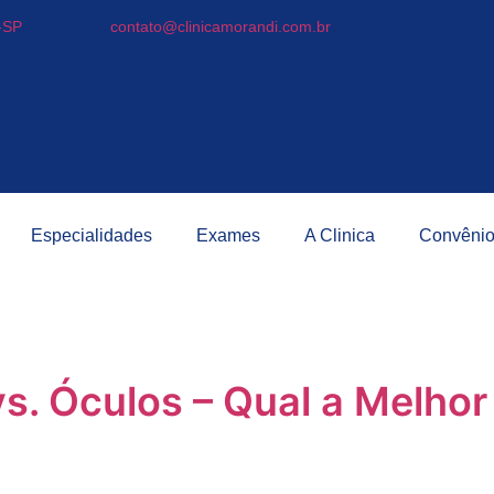
-SP
contato@clinicamorandi.com.br
Especialidades
Exames
A Clinica
Convêni
vs. Óculos – Qual a Melho