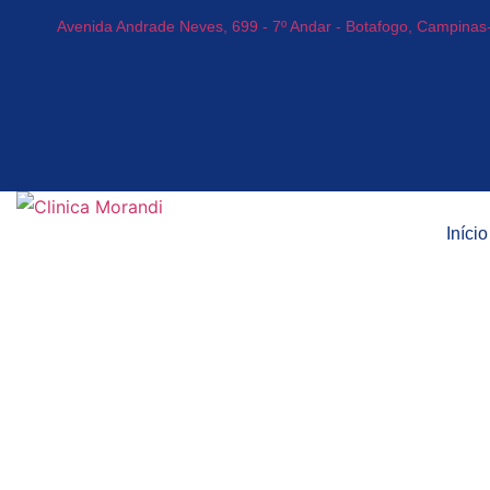
Avenida Andrade Neves, 699 - 7º Andar - Botafogo, Campinas
Início
Visão e Aprend