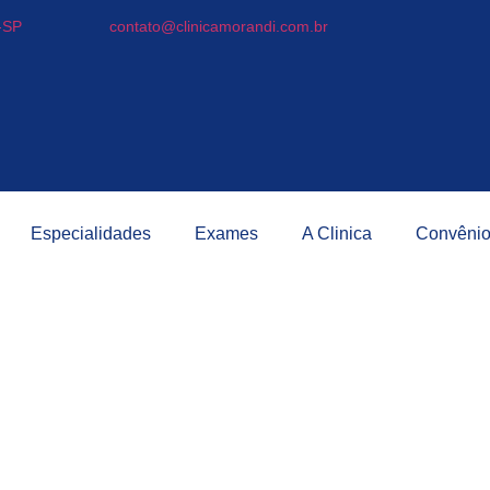
-SP
contato@clinicamorandi.com.br
Especialidades
Exames
A Clinica
Convêni
Leia agora:
izado: Como Problemas Oc
Desempenho Escolar